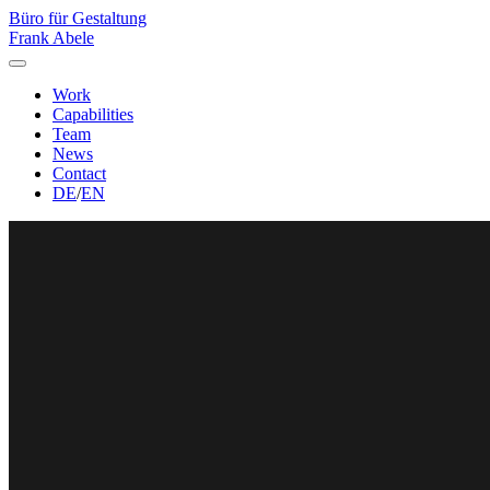
Büro für Gestaltung
Frank Abele
Work
Capabilities
Team
News
Contact
DE
/
EN